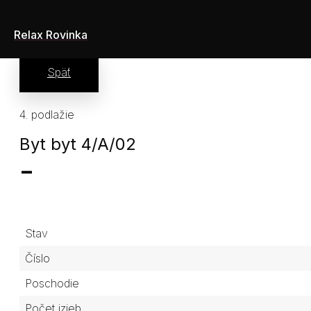
Relax Rovinka
Späť
4. podlažie
Byt byt 4/A/02
-
Stav
Číslo
Poschodie
Počet izieb