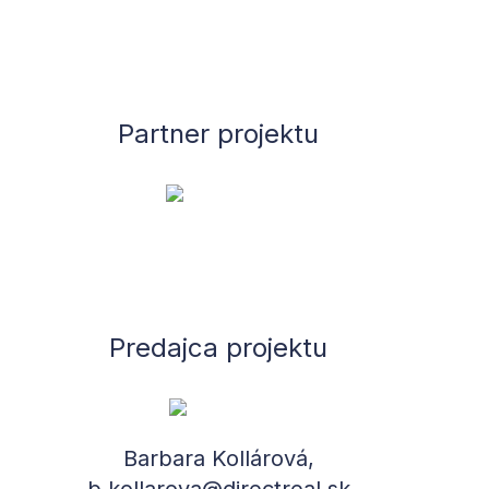
Partner projektu
Predajca projektu
Barbara Kollárová,
b.kollarova@directreal.sk