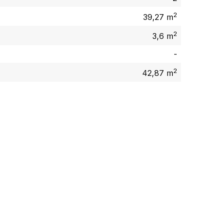
2
39,27 m
2
3,6 m
-
2
42,87 m