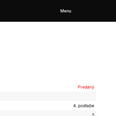
Menu
Predaný
4. podlažie
2